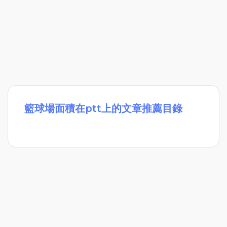
籃球場面積在ptt上的文章推薦目錄