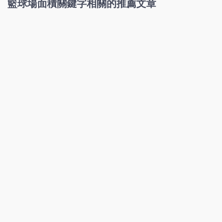
籃球場面積關鍵字相關的推薦文章