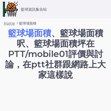
籃球資訊集合站
Home
籃球場面積
籃球場面積
、籃球場面積
呎、籃球場面積坪在
PTT/mobile01評價與討
論，在ptt社群跟網路上大
家這樣說