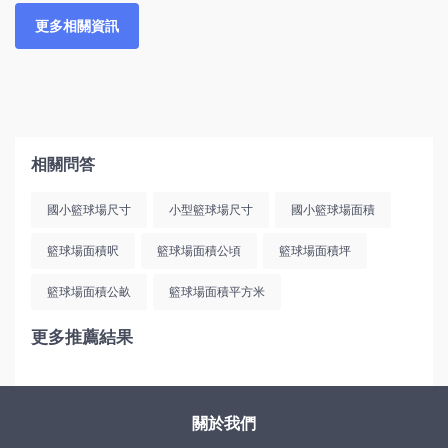
更多相關資訊
相關問答
國小籃球場尺寸
小型籃球場尺寸
國小籃球場面積
籃球場面積呎
籃球場面積公頃
籃球場面積坪
籃球場面積公畝
籃球場面積平方米
更多推薦結果
關於我們