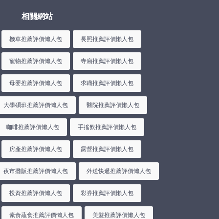
相關網站
機車推薦評價懶人包
長照推薦評價懶人包
寵物推薦評價懶人包
寺廟推薦評價懶人包
母嬰推薦評價懶人包
求職推薦評價懶人包
大學碩班推薦評價懶人包
醫院推薦評價懶人包
咖啡推薦評價懶人包
手搖飲推薦評價懶人包
房產推薦評價懶人包
露營推薦評價懶人包
夜市攤販推薦評價懶人包
外送快遞推薦評價懶人包
投資推薦評價懶人包
彩券推薦評價懶人包
素食蔬食推薦評價懶人包
美髮推薦評價懶人包