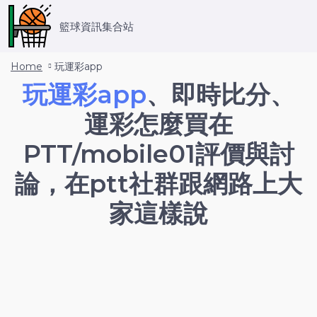
籃球資訊集合站
Home
玩運彩app
玩運彩app
、即時比分、
運彩怎麼買在
PTT/mobile01評價與討
論，在ptt社群跟網路上大
家這樣說