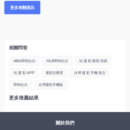
更多相關資訊
相關問答
NBA即時比分
MLB即時比分
玩 運 彩 購買 預測
玩 運 彩 APP
運彩怎麼買
台灣 運 彩 手機 投注
即時比分
台灣運彩手機版
更多推薦結果
關於我們