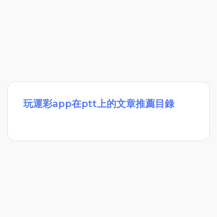
玩運彩app在ptt上的文章推薦目錄