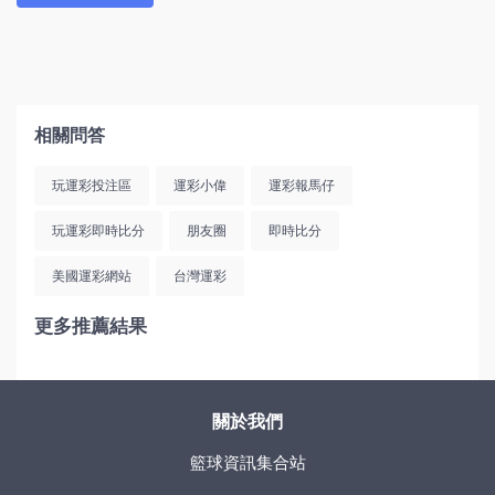
相關問答
玩運彩投注區
運彩小偉
運彩報馬仔
玩運彩即時比分
朋友圈
即時比分
美國運彩網站
台灣運彩
更多推薦結果
關於我們
籃球資訊集合站