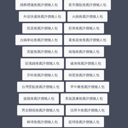
殯葬禮儀推薦評價懶人包
夜市攤販推薦評價懶人包
外送快遞推薦評價懶人包
火鍋推薦評價懶人包
投資推薦評價懶人包
彩券推薦評價懶人包
台鐵車站推薦評價懶人包
素食蔬食推薦評價懶人包
美髮推薦評價懶人包
瑜珈推薦評價懶人包
區塊鏈推薦評價懶人包
健身推薦評價懶人包
牙科推薦評價懶人包
韓星推薦評價懶人包
台灣景點推薦評價懶人包
早午餐推薦評價懶人包
披薩推薦評價懶人包
美妝護膚推薦評價懶人包
男女關係推薦評價懶人包
信用卡推薦評價懶人包
棒球推薦評價懶人包
籃球推薦評價懶人包