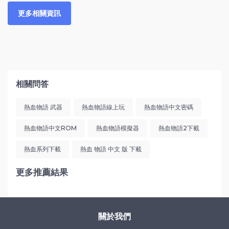
更多相關資訊
相關問答
熱血物語 武器
熱血物語線上玩
熱血物語中文密碼
熱血物語中文ROM
熱血物語模擬器
熱血物語2下載
熱血系列下載
熱血 物語 中文 版 下載
更多推薦結果
關於我們