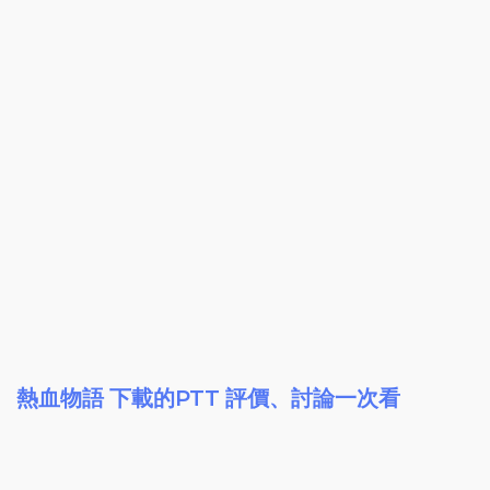
熱血物語 下載的PTT 評價、討論一次看