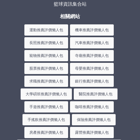
籃球資訊集合站
相關網站
運動推薦評價懶人包
機車推薦評價懶人包
長照推薦評價懶人包
汽車推薦評價懶人包
寵物推薦評價懶人包
寺廟推薦評價懶人包
股票推薦評價懶人包
母嬰推薦評價懶人包
求職推薦評價懶人包
銀行推薦評價懶人包
大學碩班推薦評價懶人包
醫院推薦評價懶人包
手遊推薦評價懶人包
咖啡推薦評價懶人包
手搖飲推薦評價懶人包
保險推薦評價懶人包
房產推薦評價懶人包
露營推薦評價懶人包