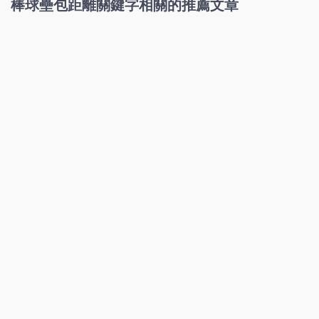
棒球壘包距離關鍵字相關的推薦文章