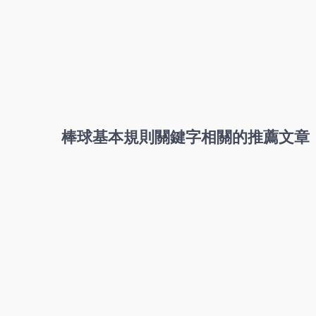
棒球基本規則關鍵字相關的推薦文章