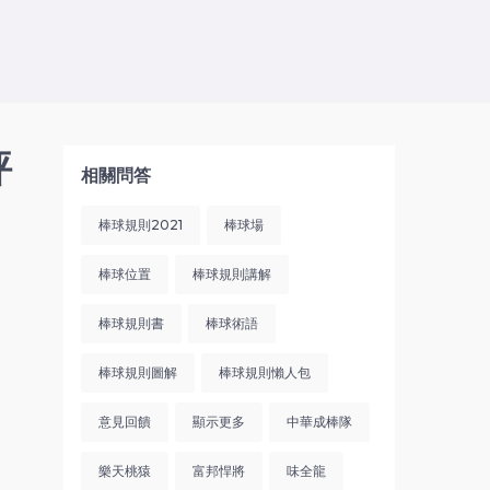
評
相關問答
棒球規則2021
棒球場
棒球位置
棒球規則講解
棒球規則書
棒球術語
棒球規則圖解
棒球規則懶人包
意見回饋
顯示更多
中華成棒隊
樂天桃猿
富邦悍將
味全龍