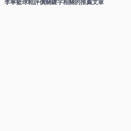
李寧籃球鞋評價關鍵字相關的推薦文章