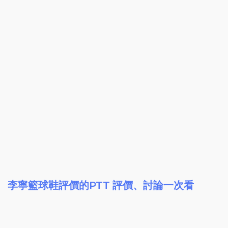
李寧籃球鞋評價的PTT 評價、討論一次看