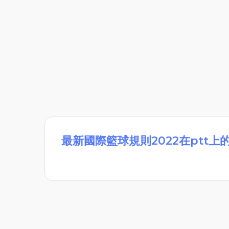
最新國際籃球規則2022在ptt