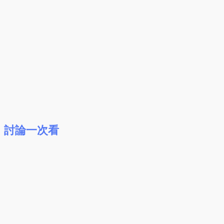
價、討論一次看