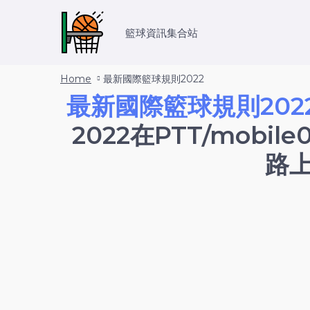
籃球資訊集合站
Home
最新國際籃球規則2022
最新國際籃球規則202
2022在PTT/mobi
路