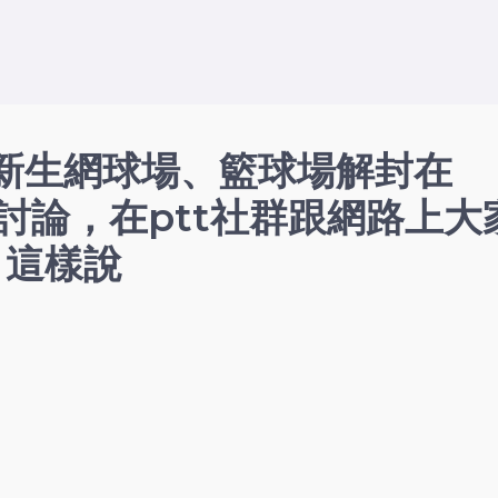
新生網球場、籃球場解封在
評價與討論，在ptt社群跟網路上大
這樣說