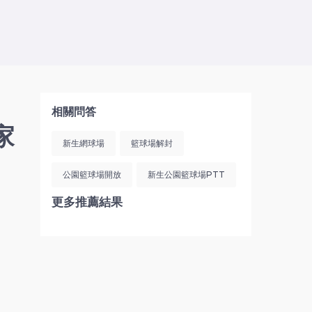
相關問答
家
新生網球場
籃球場解封
公園籃球場開放
新生公園籃球場PTT
更多推薦結果