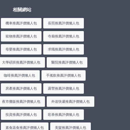
相關網站
機車推薦評價懶人包
長照推薦評價懶人包
寵物推薦評價懶人包
寺廟推薦評價懶人包
母嬰推薦評價懶人包
求職推薦評價懶人包
大學碩班推薦評價懶人包
醫院推薦評價懶人包
咖啡推薦評價懶人包
手搖飲推薦評價懶人包
房產推薦評價懶人包
露營推薦評價懶人包
夜市攤販推薦評價懶人包
外送快遞推薦評價懶人包
投資推薦評價懶人包
彩券推薦評價懶人包
素食蔬食推薦評價懶人包
美髮推薦評價懶人包