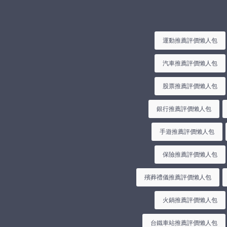
運動推薦評價懶人包
汽車推薦評價懶人包
股票推薦評價懶人包
銀行推薦評價懶人包
手遊推薦評價懶人包
保險推薦評價懶人包
殯葬禮儀推薦評價懶人包
火鍋推薦評價懶人包
台鐵車站推薦評價懶人包