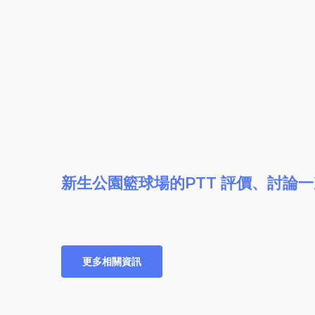
新生公園籃球場的PTT 評價、討論
更多相關資訊