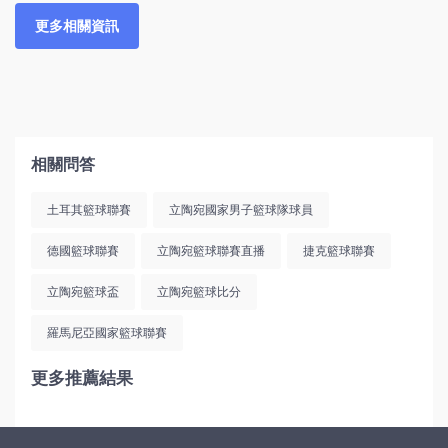
更多相關資訊
相關問答
土耳其籃球聯賽
立陶宛國家男子籃球隊球員
德國籃球聯賽
立陶宛籃球聯賽直播
捷克籃球聯賽
立陶宛籃球盃
立陶宛籃球比分
羅馬尼亞國家籃球聯賽
更多推薦結果