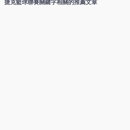
捷克籃球聯賽關鍵字相關的推薦文章