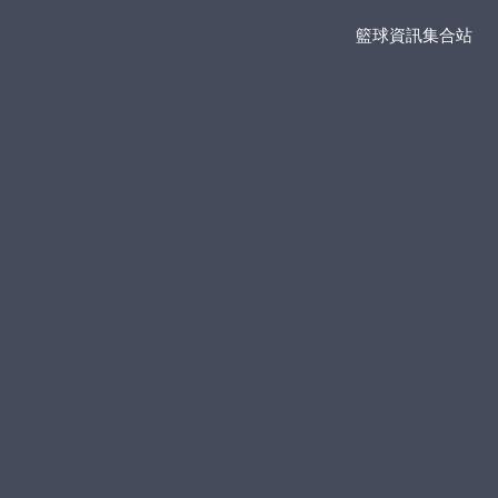
籃球資訊集合站