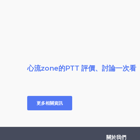
心流zone的PTT 評價、討論一次看
更多相關資訊
關於我們