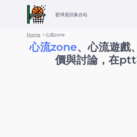
籃球資訊集合站
Home
心流zone
心流zone
、心流遊戲、心
價與討論，在pt