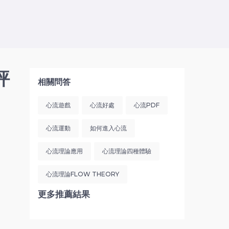
評
相關問答
心流遊戲
心流好處
心流PDF
心流運動
如何進入心流
心流理論應用
心流理論四種體驗
心流理論FLOW THEORY
更多推薦結果