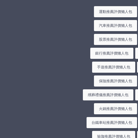
運動推薦評價懶人包
汽車推薦評價懶人包
股票推薦評價懶人包
銀行推薦評價懶人包
手遊推薦評價懶人包
保險推薦評價懶人包
殯葬禮儀推薦評價懶人包
火鍋推薦評價懶人包
台鐵車站推薦評價懶人包
瑜珈推薦評價懶人包