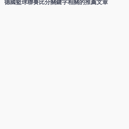
德國籃球聯賽比分關鍵字相關的推薦文章