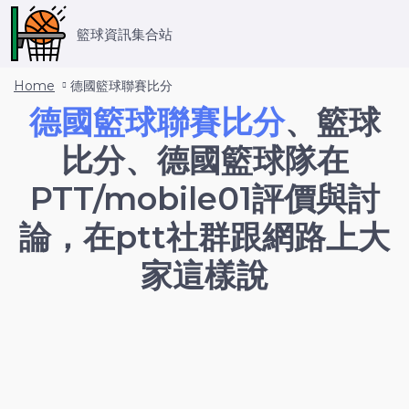
籃球資訊集合站
Home
德國籃球聯賽比分
德國籃球聯賽比分
、籃球
比分、德國籃球隊在
PTT/mobile01評價與討
論，在ptt社群跟網路上大
家這樣說