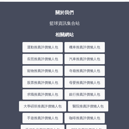
關於我們
籃球資訊集合站
相關網站
運動推薦評價懶人包
機車推薦評價懶人包
長照推薦評價懶人包
汽車推薦評價懶人包
寵物推薦評價懶人包
寺廟推薦評價懶人包
股票推薦評價懶人包
母嬰推薦評價懶人包
求職推薦評價懶人包
銀行推薦評價懶人包
大學碩班推薦評價懶人包
醫院推薦評價懶人包
手遊推薦評價懶人包
咖啡推薦評價懶人包