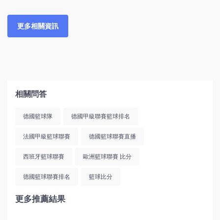
更多相關資訊
相關問答
德國籃球隊
德國甲級聯賽籃球排名
法國甲級籃球聯賽
德國籃球聯賽直播
西班牙籃球聯賽
歐洲籃球聯賽 比分
德國籃球聯賽排名
籃球比分
更多推薦結果