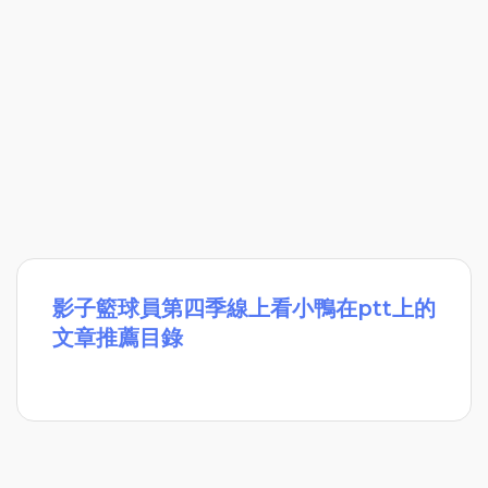
影子籃球員第四季線上看小鴨在ptt上的
文章推薦目錄