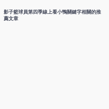
影子籃球員第四季線上看小鴨關鍵字相關的推
薦文章