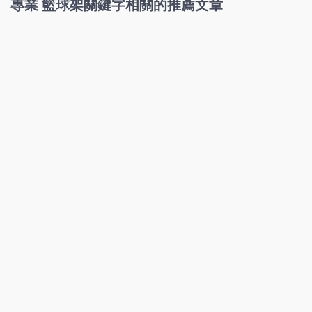
專業 籃球架關鍵字相關的推薦文章