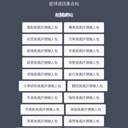
籃球資訊集合站
相關網站
運動推薦評價懶人包
機車推薦評價懶人包
長照推薦評價懶人包
汽車推薦評價懶人包
寵物推薦評價懶人包
寺廟推薦評價懶人包
股票推薦評價懶人包
母嬰推薦評價懶人包
求職推薦評價懶人包
銀行推薦評價懶人包
大學碩班推薦評價懶人包
醫院推薦評價懶人包
手遊推薦評價懶人包
咖啡推薦評價懶人包
手搖飲推薦評價懶人包
保險推薦評價懶人包
房產推薦評價懶人包
露營推薦評價懶人包