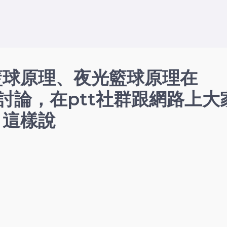
籃球原理、夜光籃球原理在
評價與討論，在ptt社群跟網路上大
這樣說