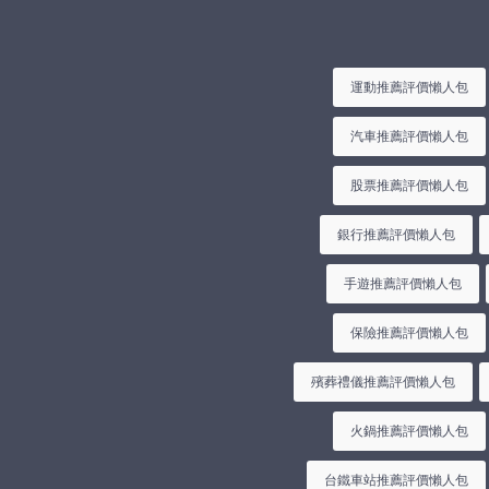
運動推薦評價懶人包
汽車推薦評價懶人包
股票推薦評價懶人包
銀行推薦評價懶人包
手遊推薦評價懶人包
保險推薦評價懶人包
殯葬禮儀推薦評價懶人包
火鍋推薦評價懶人包
台鐵車站推薦評價懶人包