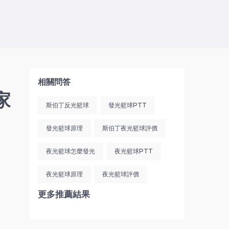
相關問答
家
斯伯丁反光籃球
發光籃球PTT
發光籃球原理
斯伯丁夜光籃球評價
夜光籃球怎麼發光
夜光籃球PTT
夜光籃球原理
夜光籃球評價
更多推薦結果