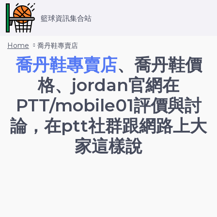
籃球資訊集合站
Home
喬丹鞋專賣店
喬丹鞋專賣店
、喬丹鞋價
格、jordan官網在
PTT/mobile01評價與討
論，在ptt社群跟網路上大
家這樣說