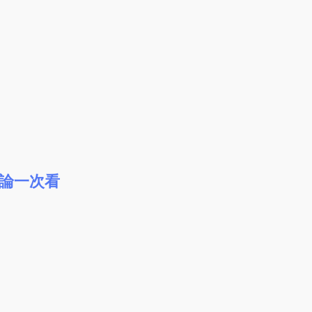
討論一次看