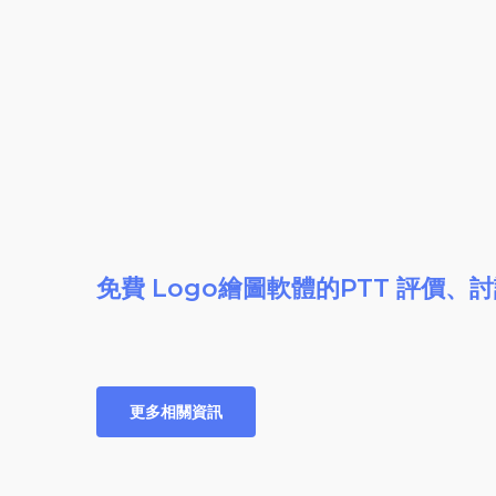
免費 Logo繪圖軟體的PTT 評價、
更多相關資訊