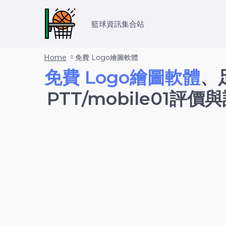
籃球資訊集合站
Home
免費 Logo繪圖軟體
免費 Logo繪圖軟體
、
PTT/mobile01