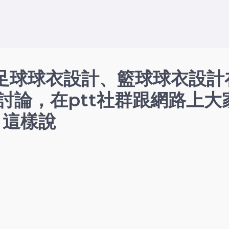
足球球衣設計、籃球球衣設計
評價與討論，在ptt社群跟網路上大
這樣說