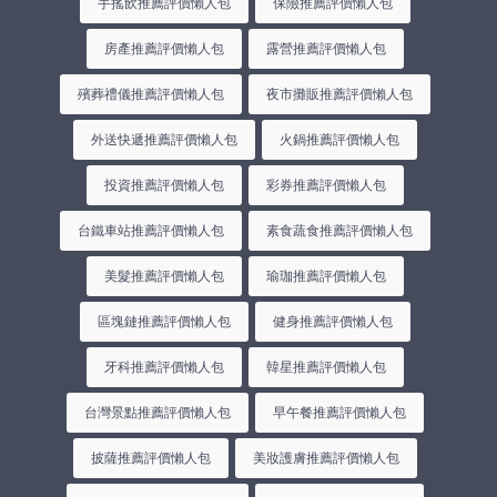
手搖飲推薦評價懶人包
保險推薦評價懶人包
房產推薦評價懶人包
露營推薦評價懶人包
殯葬禮儀推薦評價懶人包
夜市攤販推薦評價懶人包
外送快遞推薦評價懶人包
火鍋推薦評價懶人包
投資推薦評價懶人包
彩券推薦評價懶人包
台鐵車站推薦評價懶人包
素食蔬食推薦評價懶人包
美髮推薦評價懶人包
瑜珈推薦評價懶人包
區塊鏈推薦評價懶人包
健身推薦評價懶人包
牙科推薦評價懶人包
韓星推薦評價懶人包
台灣景點推薦評價懶人包
早午餐推薦評價懶人包
披薩推薦評價懶人包
美妝護膚推薦評價懶人包