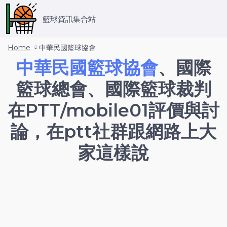
籃球資訊集合站
Home
中華民國籃球協會
中華民國籃球協會
、國際
籃球總會、國際籃球裁判
在PTT/mobile01評價與討
論，在ptt社群跟網路上大
家這樣說