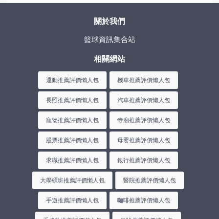
關於我們
籃球資訊集合站
相關網站
運動推薦評價懶人包
機車推薦評價懶人包
長照推薦評價懶人包
汽車推薦評價懶人包
寵物推薦評價懶人包
寺廟推薦評價懶人包
股票推薦評價懶人包
母嬰推薦評價懶人包
求職推薦評價懶人包
銀行推薦評價懶人包
大學碩班推薦評價懶人包
醫院推薦評價懶人包
手遊推薦評價懶人包
咖啡推薦評價懶人包