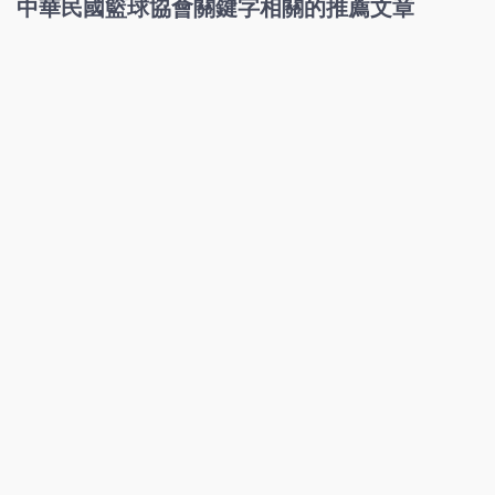
中華民國籃球協會關鍵字相關的推薦文章