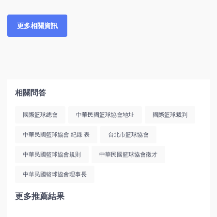
更多相關資訊
相關問答
國際籃球總會
中華民國籃球協會地址
國際籃球裁判
中華民國籃球協會 紀錄 表
台北市籃球協會
中華民國籃球協會規則
中華民國籃球協會徵才
中華民國籃球協會理事長
更多推薦結果