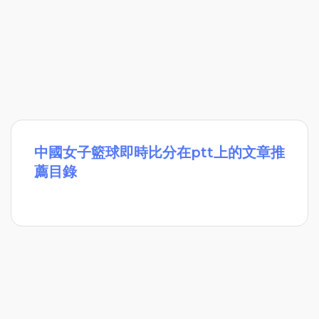
中國女子籃球即時比分在ptt上的文章推
薦目錄