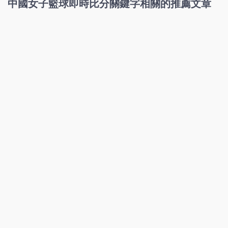
中國女子籃球即時比分關鍵字相關的推薦文章